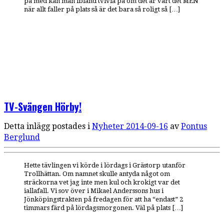
på med kan man ibland tvivla på om det är värt det MEN
när allt faller på plats så är det bara så roligt så […]
TV-Svängen Hörby!
Detta inlägg postades i
Nyheter
2014-09-16
av
Pontus
Berglund
Hette tävlingen vi körde i lördags i Grästorp utanför
Trollhättan. Om namnet skulle antyda något om
sträckorna vet jag inte men kul och krokigt var det
iallafall. Vi sov över i Mikael Anderssons hus i
Jönköpingstrakten på fredagen för att ha “endast” 2
timmars färd på lördagsmorgonen. Väl på plats […]