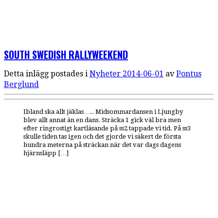
SOUTH SWEDISH RALLYWEEKEND
Detta inlägg postades i
Nyheter
2014-06-01
av
Pontus
Berglund
Ibland ska allt jäklas….. Midsommardansen i Ljungby
blev allt annat än en dans. Sträcka 1 gick väl bra men
efter ringrostigt kartläsande på ss2 tappade vi tid. På ss3
skulle tiden tas igen och det gjorde vi säkert de första
hundra meterna på sträckan när det var dags dagens
hjärnsläpp […]