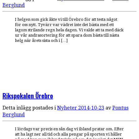
Berglund
I helgen som gick åkte vi till Örebro för att testa något
för oss nytt. Tyvärr var vädret inte det bästa med ett
lagom strilande regn hela dagen. Vi valde att ta med däck
ur vår andrasortering för att spara dom bästa till nästa
helg när årets sista och i […]
Rikspokalen Örebro
Detta inlägg postades i
Nyheter
2014-10-23
av
Pontus
Berglund
I lördags var precis en sån dag vi ibland pratar om. Efter
att ha lagt ner all tid och alla pengar på sporten vi håller