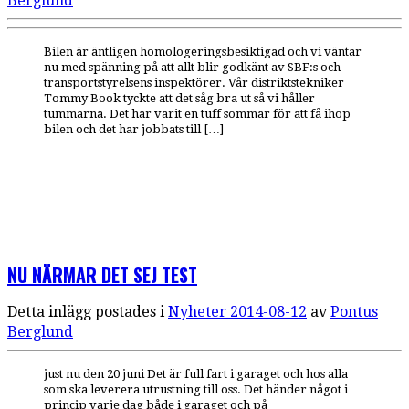
Berglund
Bilen är äntligen homologeringsbesiktigad och vi väntar
nu med spänning på att allt blir godkänt av SBF:s och
transportstyrelsens inspektörer. Vår distriktstekniker
Tommy Book tyckte att det såg bra ut så vi håller
tummarna. Det har varit en tuff sommar för att få ihop
bilen och det har jobbats till […]
NU NÄRMAR DET SEJ TEST
Detta inlägg postades i
Nyheter
2014-08-12
av
Pontus
Berglund
just nu den 20 juni Det är full fart i garaget och hos alla
som ska leverera utrustning till oss. Det händer något i
princip varje dag både i garaget och på