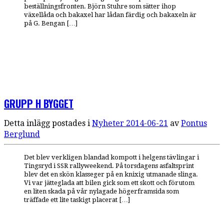
beställningsfronten. Björn Stuhre som sätter ihop
växellåda och bakaxel har lådan färdig och bakaxeln är
på G. Bengan […]
GRUPP H BYGGET
Detta inlägg postades i
Nyheter
2014-06-21
av
Pontus
Berglund
Det blev verkligen blandad kompott i helgens tävlingar i
Tingsryd i SSR rallyweekend. På torsdagens asfaltsprint
blev det en skön klasseger på en knixig utmanade slinga.
Vi var jätteglada att bilen gick som ett skott och förutom
en liten skada på vår nylagade högerframsida som
träffade ett lite taskigt placerat […]