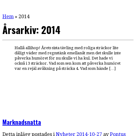
Hem
»
2014
Årsarkiv:
2014
Hallå allihop! Årets sista tävling med roliga sträckor lite
dåligt väder med regnstänk emellanåt men det skulle inte
påverka humöret för nu skulle vi ha kul. Det hade vi
också i 3 sträckor. Vad som sen kom att påverka humöret
var en rejäl avåkning på sträcka 4. Vad som hände […]
Marknadsnatta
Detta inlägg postades i
Nyheter
2014-10-27
av
Pontus