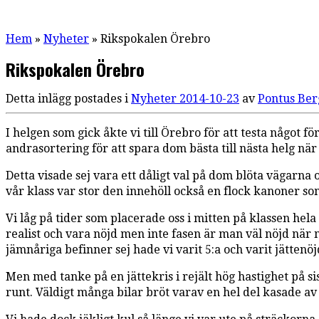
Hem
»
Nyheter
»
Rikspokalen Örebro
Rikspokalen Örebro
Detta inlägg postades i
Nyheter
2014-10-23
av
Pontus Ber
I helgen som gick åkte vi till Örebro för att testa något f
andrasortering för att spara dom bästa till nästa helg när
Detta visade sej vara ett dåligt val på dom blöta vägarna 
vår klass var stor den innehöll också en flock kanoner s
Vi låg på tider som placerade oss i mitten på klassen hela
realist och vara nöjd men inte fasen är man väl nöjd när m
jämnåriga befinner sej hade vi varit 5:a och varit jättenö
Men med tanke på en jättekris i rejält hög hastighet på s
runt. Väldigt många bilar bröt varav en hel del kasade av 