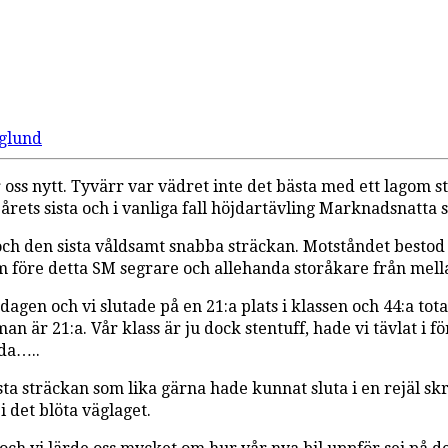
glund
ör oss nytt. Tyvärr var vädret inte det bästa med ett lagom 
 årets sista och i vanliga fall höjdartävling Marknadsnatta 
och den sista våldsamt snabba sträckan. Motståndet bestod av
om före detta SM segrare och allehanda storåkare från mell
 dagen och vi slutade på en 21:a plats i klassen och 44:a to
an är 21:a. Vår klass är ju dock stentuff, hade vi tävlat i
jda…..
ista sträckan som lika gärna hade kunnat sluta i en rejäl 
i det blöta väglaget.