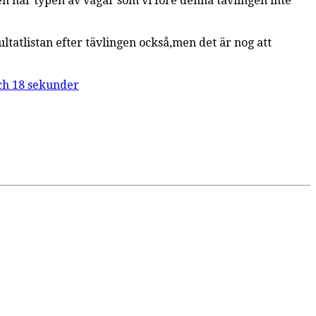
den här typen av vägar som vi före denna tävlingen inte
ultatlistan efter tävlingen också,men det är nog att
och 18 sekunder