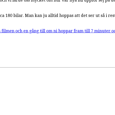
a och vi lärde oss mycket om hur vår nya bil uppför sej på 
 180 bilar. Man kan ju alltid hoppas att det ser ut så i res
 filmen och en gång till om ni hoppar fram till 7 minuter 