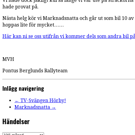
Vi hade dock jäkligt kul så länge vi var ute på sträckorn
hade provat på.
Nästa helg kör vi Marknadsnatta och går ut som bil 10 av ca
hoppas lite för mycket……
Här kan ni se oss utifrån vi kommer dels som andra bil på
MVH
Pontus Berglunds Rallyteam
Inlägg navigering
←
TV-Svängen Hörby!
Marknadsnatta
→
Händelser
Händelser