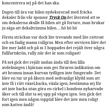
koncentrera sej på det han ska.
Dagen till ära var bilen nydekorerad med fräcka
dekaler från vår sponsor
Tryck On
det återstod att se
om dekalerna skulle få bilen att gå fortare, man brukar
ju säga att dekaltrimma bilen….hö hö hö
Första sträckan var dock lite trevande med lite rattrost
och en faslig massa rullgrus. Men efter servicen blev det
lite mer ladd och på ss 3 hoppades det rejält över några
fullfartskrön, rally när det är som roligast!
På ss4 gick det rejält undan ända till den lilla
avdelningen i hjärnan som ger föraren indikation om
att bromsa innan kurvan tydligen inte fungerade. Det
blev en tur ut på åkern med sedvanligt klydd som att
inte få i rätt växel,backa, växla igen, bestämma sej för
att inte backa utan göra en cirkel i bondens nyharvade
åker och till slut ta sej upp på vägen igen. Sen gick det
fort igen men någon topptid blev det inte men roligt
som katten ändå!