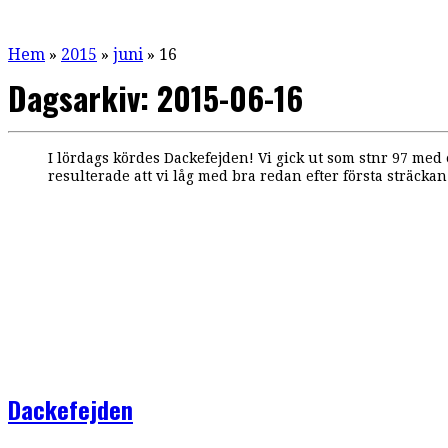
Hem
»
2015
»
juni
»
16
Dagsarkiv:
2015-06-16
I lördags kördes Dackefejden! Vi gick ut som stnr 97 med
resulterade att vi låg med bra redan efter första sträcka
Dackefejden